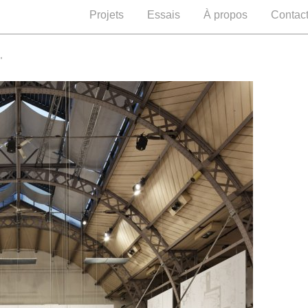
Projets
Essais
À propos
Contac
"