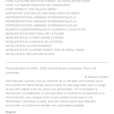
LIVRE "LA FIGURE ARCHITECTURALE, UN ENJEU ESTHÉTIQUE"
LIVRE "LA TRANSFORMATION DE CHANDIGARH"
LIVRE "PANAUTI, UNE VILLE AU NÉPAL"
EXPOSITION "LES HALLES, NOUVEAU CŒUR DE PARIS"
REPRÉSENTATIONS URBAINES EXPÉRIMENTALES (I)
REPRÉSENTATIONS URBAINES EXPÉRIMENTALES (II)
REPRÉSENTATIONS URBAINES EXPÉRIMENTALES (III)
ELÉMENTS ATMOSPHÉRIQUES ET ÉLÉMENTS CONSTRUITS
MOBILIER POUR SAINT-PAUL-DE-LA-PLAINE
MOBILIER POUR LE PARC ANDRÉ CITROËN
MOBILIER POUR LA MAISON DE LA POÉSIE
INSTALLATION "LA VOIE ROMAINE"
MOBILIER POUR UN APPARTEMENT RUE DE RIVOLI, PARIS
INSTALLATION "BELLADONE ISLAND"
Tout droit réservé 2008 - 2026 Patrick Berger architecte, Paris |
Se
connecter
Mentions légales
Sauf indication contraire, tous les éléments de ce site Web sont protégés par le
droit d’auteur de Patrick Berger. Aucune partie de cette page Web, texte ou image,
ne peut être utilisée à des fins autres que personnelles. Par conséquent, la
reproduction, la modification, le stockage dans un système de récupération ou la
retransmission, sous quelque forme ou par quelque moyen que ce soit,
électronique, mécanique ou autre, pour des raisons autres que l’utilisation
personnelle, est strictement interdite sans autorisation préalable.
English