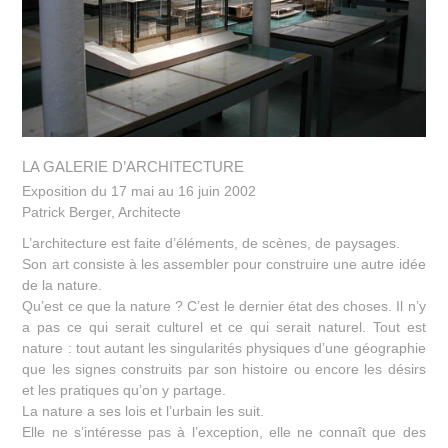
LA GALERIE D’ARCHITECTURE
Exposition du 17 mai au 16 juin 2002
Patrick Berger, Architecte
L’architecture est faite d’éléments, de scènes, de paysages.
Son art consiste à les assembler pour construire une autre idée
de la nature.
Qu’est ce que la nature ? C’est le dernier état des choses. Il n’y
a pas ce qui serait culturel et ce qui serait naturel. Tout est
nature : tout autant les singularités physiques d’une géographie
que les signes construits par son histoire ou encore les désirs
et les pratiques qu’on y partage.
La nature a ses lois et l’urbain les suit.
Elle ne s’intéresse pas à l’exception, elle ne connaît que des