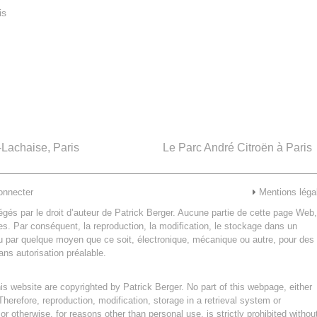
is
-Lachaise, Paris
Le Parc André Citroën à Paris
onnecter
Mentions léga
égés par le droit d’auteur de Patrick Berger. Aucune partie de cette page Web,
les. Par conséquent, la reproduction, la modification, le stockage dans un
u par quelque moyen que ce soit, électronique, mécanique ou autre, pour des
sans autorisation préalable.
this website are copyrighted by Patrick Berger. No part of this webpage, either
erefore, reproduction, modification, storage in a retrieval system or
 otherwise, for reasons other than personal use, is strictly prohibited withou