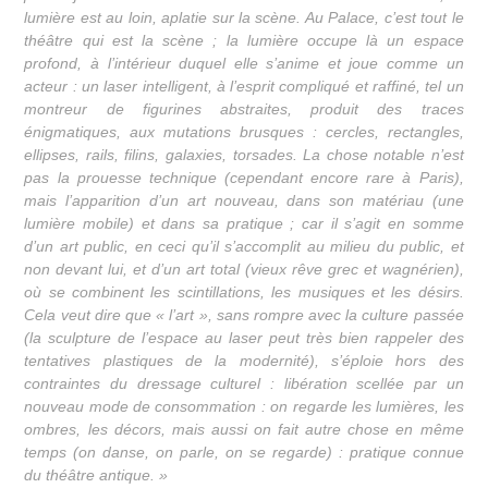
lumière est au loin, aplatie sur la scène. Au Palace, c’est tout le
théâtre qui est la scène ; la lumière occupe là un espace
profond, à l’intérieur duquel elle s’anime et joue comme un
acteur : un laser intelligent, à l’esprit compliqué et raffiné, tel un
montreur de figurines abstraites, produit des traces
énigmatiques, aux mutations brusques : cercles, rectangles,
ellipses, rails, filins, galaxies, torsades. La chose notable n’est
pas la prouesse technique (cependant encore rare à Paris),
mais l’apparition d’un art nouveau, dans son matériau (une
lumière mobile) et dans sa pratique ; car il s’agit en somme
d’un art public, en ceci qu’il s’accomplit au milieu du public, et
non devant lui, et d’un art total (vieux rêve grec et wagnérien),
où se combinent les scintillations, les musiques et les désirs.
Cela veut dire que « l’art », sans rompre avec la culture passée
(la sculpture de l’espace au laser peut très bien rappeler des
tentatives plastiques de la modernité), s’éploie hors des
contraintes du dressage culturel : libération scellée par un
nouveau mode de consommation : on regarde les lumières, les
ombres, les décors, mais aussi on fait autre chose en même
temps (on danse, on parle, on se regarde) : pratique connue
du théâtre antique. »