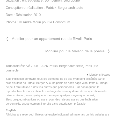
Situation : entre Alésia et Sombernon, Bourgogne
Conception et réalisation : Patrick Berger architecte
Date : Réalisation 2010
Photos : © André Morin pour le Consortium
❬
Mobilier pour un appartement rue de Rivoli, Paris
Mobilier pour la Maison de la poésie
❭
Tout droit réservé 2008 - 2026 Patrick Berger architecte, Paris |
Se
connecter
Mentions légales
Sauf indication contraire, tous les éléments de ce site Web sont protégés par le
droit d’auteur de Patrick Berger. Aucune partie de cette page Web, texte ou image,
ne peut être utilisée à des fins autres que personnelles. Par conséquent, la
reproduction, la modification, le stockage dans un système de récupération ou la
retransmission, sous quelque forme ou par quelque moyen que ce soit,
électronique, mécanique ou autre, pour des raisons autres que l’utilisation
personnelle, est strictement interdite sans autorisation préalable.
English
All rights are reserved. Unless otherwise indicated, all materials on this website are