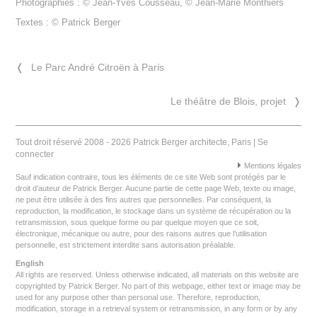
Photographies : © Jean-Yves Cousseau, © Jean-Marie Monthiers
Textes : © Patrick Berger
❬
Le Parc André Citroën à Paris
Le théâtre de Blois, projet
❭
Tout droit réservé 2008 - 2026 Patrick Berger architecte, Paris |
Se
connecter
Mentions légales
Sauf indication contraire, tous les éléments de ce site Web sont protégés par le
droit d’auteur de Patrick Berger. Aucune partie de cette page Web, texte ou image,
ne peut être utilisée à des fins autres que personnelles. Par conséquent, la
reproduction, la modification, le stockage dans un système de récupération ou la
retransmission, sous quelque forme ou par quelque moyen que ce soit,
électronique, mécanique ou autre, pour des raisons autres que l’utilisation
personnelle, est strictement interdite sans autorisation préalable.
English
All rights are reserved. Unless otherwise indicated, all materials on this website are
copyrighted by Patrick Berger. No part of this webpage, either text or image may be
used for any purpose other than personal use. Therefore, reproduction,
modification, storage in a retrieval system or retransmission, in any form or by any