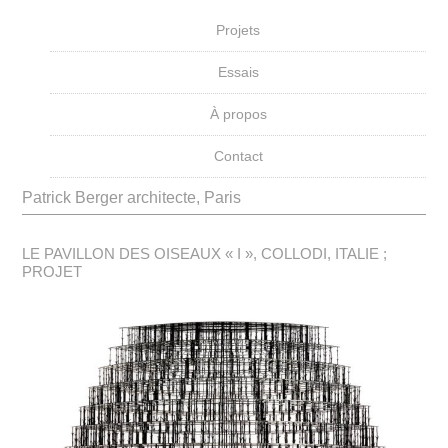
Projets
Essais
À propos
Contact
Patrick Berger architecte, Paris
LE PAVILLON DES OISEAUX « I », COLLODI, ITALIE ;
PROJET