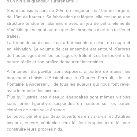
d’un nid à la grandeur surprenante ?
Ses dimensions sont de 20m de longueur, de 10m de largeur,
de 13m de hauteur. Sa fabrication est légère, elle conjugue une
structure tendue en aluminium avec un jeu de petits éléments
répétitifs qui ne sont autres que des branches d’arbres taillés et
traités.
La forme de ce dispositif est arborescente en plan, en coupe et
en élévation. Le volume de cet ensemble est entouré d’arbres
de hautes tiges dont les feuillages le frôlent. Les limites entre la
nature réelle et son artifice demeurent incertaines.
A l’intérieur du pavillon sont exposés, à portée de mains, les
morceaux choisis d’Aristophane à Charles Perrault, de La
Fontaine à Andersen… de tous les auteurs qui nous font rêver
avec le monde des oiseaux.
Plus qu’illustrés, ces oiseaux légendaires sont mêmes visibles
sous forme figurative, suspendus en hauteur sur les parois
cintrées de cette salle étrange.
Le public pénètre par deux ouvertures en vis-à-vis, et d’autres
oiseaux, encore, véritables ceux là, font irruption ici et là pour
construire leurs propres nids.